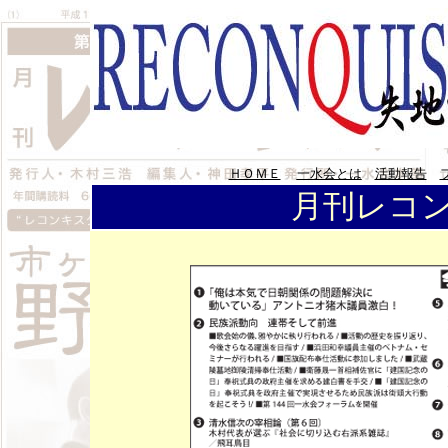
ＨＯＭＥ
一水会とは
活動報告
月刊レコン