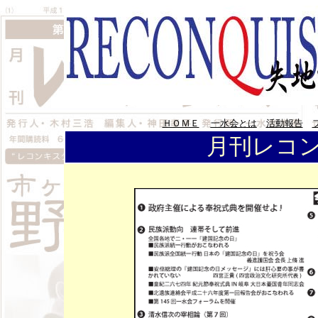
ＨＯＭＥ
一水会とは
活動報告
月刊レコン