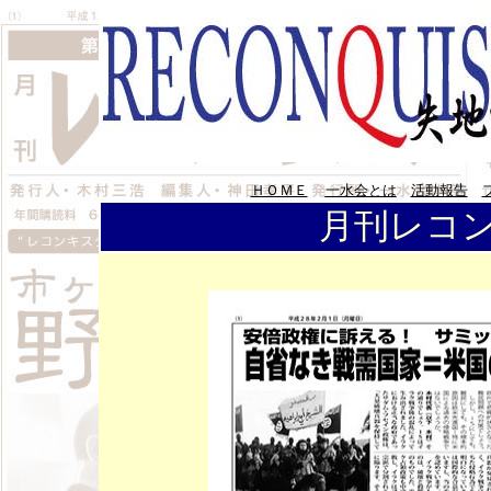
ＨＯＭＥ
一水会とは
活動報告
月刊レコン