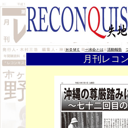
ＨＯＭＥ
一水会とは
活動報告
月刊レコン