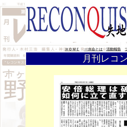
ＨＯＭＥ
一水会とは
活動報告
月刊レコン