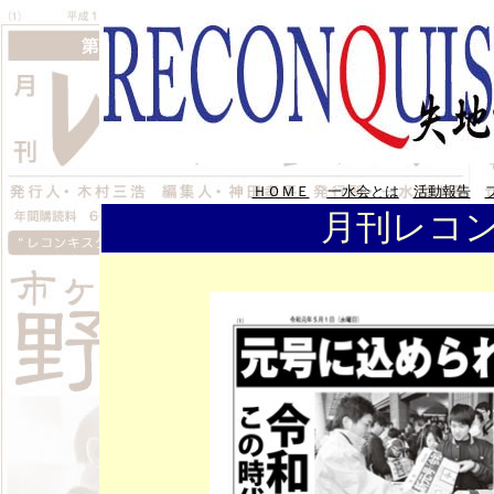
ＨＯＭＥ
一水会とは
活動報告
月刊レコン