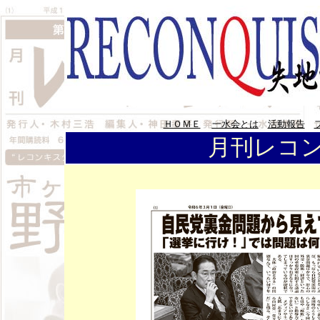
ＨＯＭＥ
一水会とは
活動報告
月刊レコン