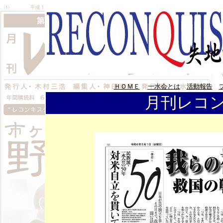
ＨＯＭＥ
一水会とは
活動報告
月刊レコン